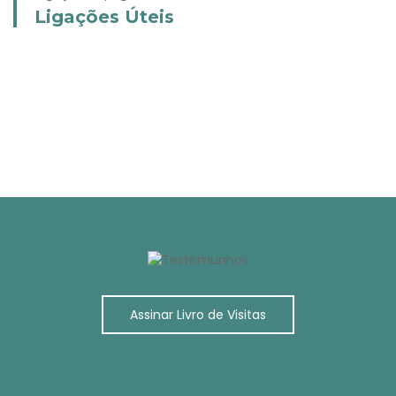
Ligações Úteis
Ligação Externa
Ligação Externa
Farmácias de serviço
Ligação Externa
Códigos postais
Saúde 24
Assinar Livro de Visitas