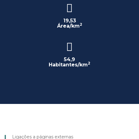
19,53
2
Área/km
54,9
2
Habitantes/km
Ligações a páginas externas