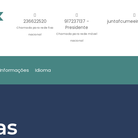
236622520
917237137 -
juntafcumeei
Presidente
Chamada para rede fixa
Chamada para rede móvel
nacional
nacional
Informações
Idioma
as