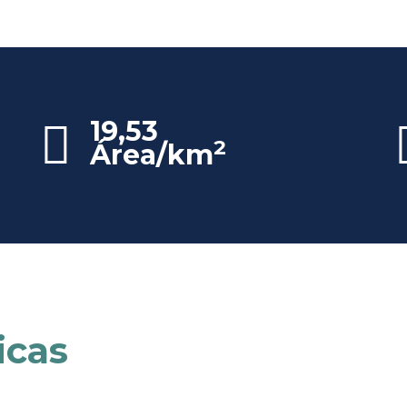
19,53
2
Área/km
icas