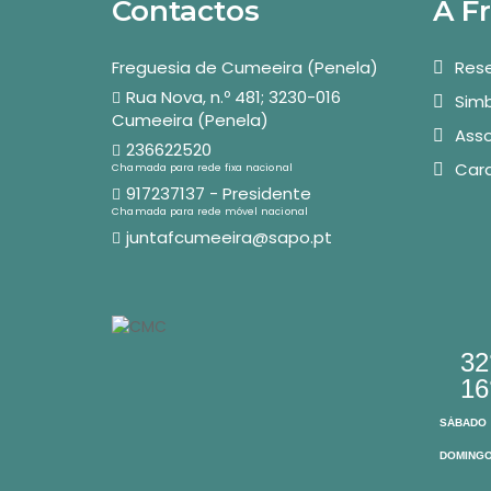
Contactos
A F
Freguesia de Cumeeira (Penela)
Rese
Rua Nova, n.º 481; 3230-016
Simb
Cumeeira (Penela)
Asso
236622520
Car
Chamada para rede fixa nacional
917237137 - Presidente
Chamada para rede móvel nacional
juntafcumeeira@sapo.pt