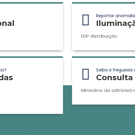
Reportar anomalia
onal
Iluminaç
EDP distribuição
os?
Saiba a freguesia 
das
Consulta 
Ministério da administr